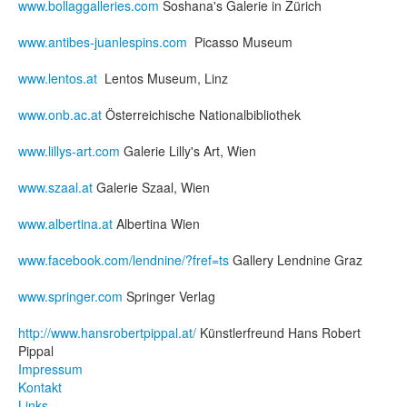
www.bollaggalleries.com
Soshana's Galerie in Zürich
Fotos
www.antibes-juanlespins.com
Picasso Museum
Publikationen
www.lentos.at
Lentos Museum, Linz
Texte
www.onb.ac.at
Österreichische Nationalbibliothek
Sammlungen
www.lillys-art.com
Galerie Lilly's Art, Wien
Museen
www.szaal.at
Galerie Szaal, Wien
www.albertina.at
Albertina Wien
www.facebook.com/lendnine/?fref=ts
Gallery Lendnine Graz
www.springer.com
Springer Verlag
http://www.hansrobertpippal.at/
Künstlerfreund Hans Robert
Pippal
Impressum
Kontakt
Links