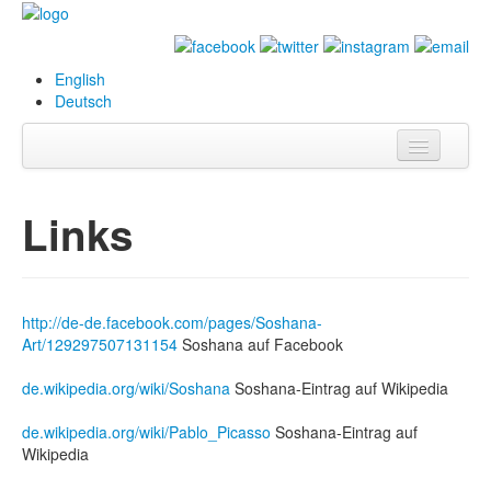
English
Deutsch
Info
Links
Biografie
Bilder
Datenbank
http://de-de.facebook.com/pages/Soshana-
Art/129297507131154
Soshana auf Facebook
Ausstellungen
de.wikipedia.org/wiki/Soshana
Soshana-Eintrag auf Wikipedia
& Projekte
de.wikipedia.org/wiki/Pablo_Picasso
Soshana-Eintrag auf
Events
Wikipedia
Presse