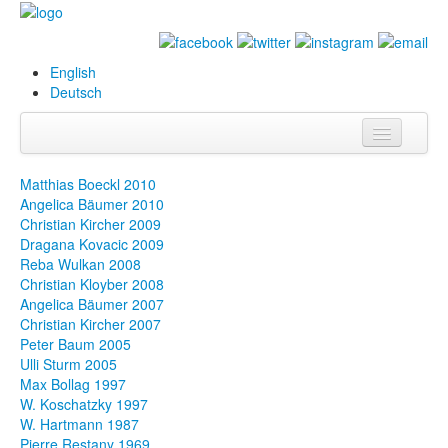
English
Deutsch
Info
Matthias Boeckl 2010
Angelica Bäumer 2010
Biografie
Christian Kircher 2009
Dragana Kovacic 2009
Bilder
Reba Wulkan 2008
Christian Kloyber 2008
Datenbank
Angelica Bäumer 2007
Christian Kircher 2007
Ausstellungen
Peter Baum 2005
& Projekte
Ulli Sturm 2005
Max Bollag 1997
Events
W. Koschatzky 1997
W. Hartmann 1987
Presse
Pierre Restany 1969