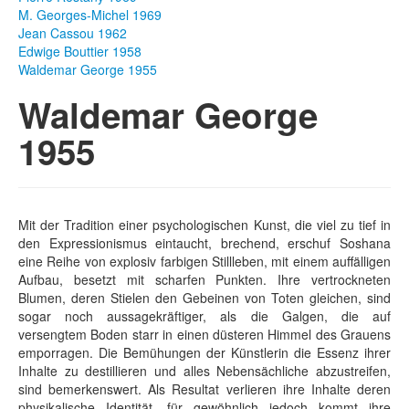
M. Georges-Michel 1969
Fotos
Jean Cassou 1962
Edwige Bouttier 1958
Publikationen
Waldemar George 1955
Waldemar George
Texte
1955
Sammlungen
Museen
Mit der Tradition einer psychologischen Kunst, die viel zu tief in
den Expressionismus eintaucht, brechend, erschuf Soshana
eine Reihe von explosiv farbigen Stillleben, mit einem auffälligen
Aufbau, besetzt mit scharfen Punkten. Ihre vertrockneten
Blumen, deren Stielen den Gebeinen von Toten gleichen, sind
sogar noch aussagekräftiger, als die Galgen, die auf
versengtem Boden starr in einen düsteren Himmel des Grauens
emporragen. Die Bemühungen der Künstlerin die Essenz ihrer
Inhalte zu destillieren und alles Nebensächliche abzustreifen,
sind bemerkenswert. Als Resultat verlieren ihre Inhalte deren
physikalische Identität, für gewöhnlich jedoch kommt ihre