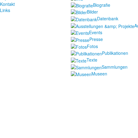
Kontakt
Biografie
Links
Bilder
Datenbank
A
Events
Presse
Fotos
Publikationen
Texte
Sammlungen
Museen