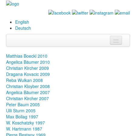
English
Deutsch
Info
Matthias Boeckl 2010
Angelica Bäumer 2010
Biografie
Christian Kircher 2009
Dragana Kovacic 2009
Bilder
Reba Wulkan 2008
Christian Kloyber 2008
Datenbank
Angelica Bäumer 2007
Christian Kircher 2007
Ausstellungen
Peter Baum 2005
& Projekte
Ulli Sturm 2005
Max Bollag 1997
Events
W. Koschatzky 1997
W. Hartmann 1987
Presse
Pierre Restany 1969