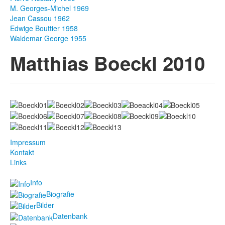
M. Georges-Michel 1969
Fotos
Jean Cassou 1962
Edwige Bouttier 1958
Publikationen
Waldemar George 1955
Matthias Boeckl 2010
Texte
Sammlungen
Museen
Impressum
Kontakt
Links
Info
Biografie
Bilder
Datenbank