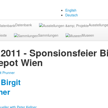
English
Deutsch
Datenbank
Ausstellunge
exte
Sammlungen
Museen
.2011 - Sponsionsfeier B
epot Wien
Birgit
ner