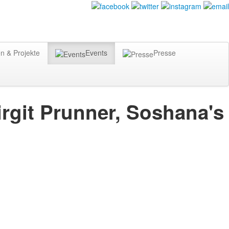
n & Projekte
Events
Presse
irgit Prunner, Soshana's