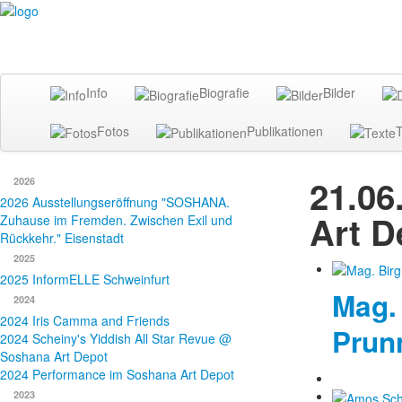
Info
Biografie
Bilder
Fotos
Publikationen
T
21.06
2026
2026 Ausstellungseröffnung "SOSHANA.
Art D
Zuhause im Fremden. Zwischen Exil und
Rückkehr." Eisenstadt
2025
2025 InformELLE Schweinfurt
Mag. 
2024
2024 Iris Camma and Friends
Prun
2024 Scheiny's Yiddish All Star Revue @
Soshana Art Depot
2024 Performance im Soshana Art Depot
2023