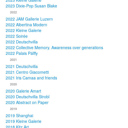
2023 Kleine Galerie
2023 Dixie-Pop Susan Blake
Fotos
2022
2022 JAM Gallerie Luzern
Publikationen
2022 Albertina Modern
2022 Kleine Galerie
Texte
2022 Soirée
2022 Deutschvilla
Sammlungen
2022 Collective Memory. Awareness over generations
2022 Palais Pálffy
Museen
2021
2021 Deutschvilla
2021 Centro Giacometti
2021 Iris Camaa and friends
2020
2020 Galerie Amart
2020 Deutschvilla Strobl
2020 Abstract on Paper
2019
2019 Shanghai
2019 Kleine Galerie
2018 Kitz Art