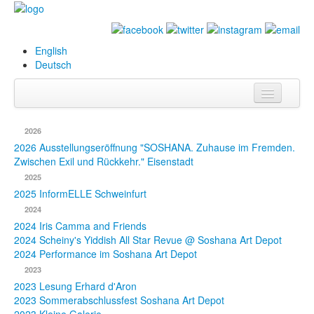
English
Deutsch
Info
2026
Biografie
2026 Ausstellungseröffnung "SOSHANA. Zuhause im Fremden.
Zwischen Exil und Rückkehr." Eisenstadt
Bilder
2025
2025 InformELLE Schweinfurt
Datenbank
2024
2024 Iris Camma and Friends
Ausstellungen
2024 Scheiny's Yiddish All Star Revue @ Soshana Art Depot
& Projekte
2024 Performance im Soshana Art Depot
2023
Events
2023 Lesung Erhard d'Aron
2023 Sommerabschlussfest Soshana Art Depot
Presse