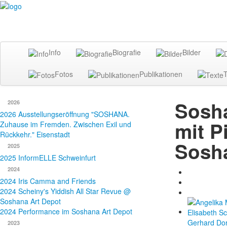
Info
Biografie
Bilder
Fotos
Publikationen
T
Sosha
2026
2026 Ausstellungseröffnung "SOSHANA.
mit P
Zuhause im Fremden. Zwischen Exil und
Rückkehr." Eisenstadt
Sosha
2025
2025 InformELLE Schweinfurt
2024
2024 Iris Camma and Friends
2024 Scheiny's Yiddish All Star Revue @
Soshana Art Depot
2024 Performance im Soshana Art Depot
2023