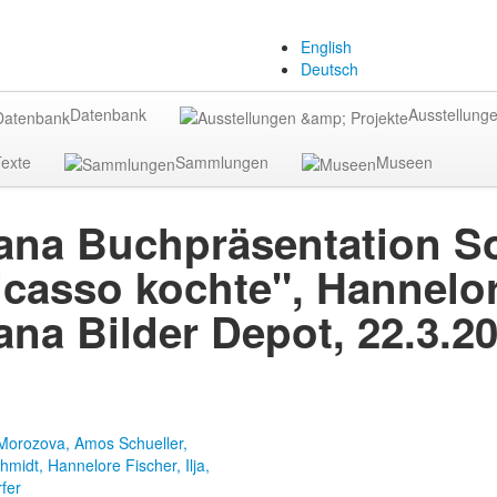
English
Deutsch
Datenbank
Ausstellunge
exte
Sammlungen
Museen
na Buchpräsentation Sos
icasso kochte", Hannelor
na Bilder Depot, 22.3.2