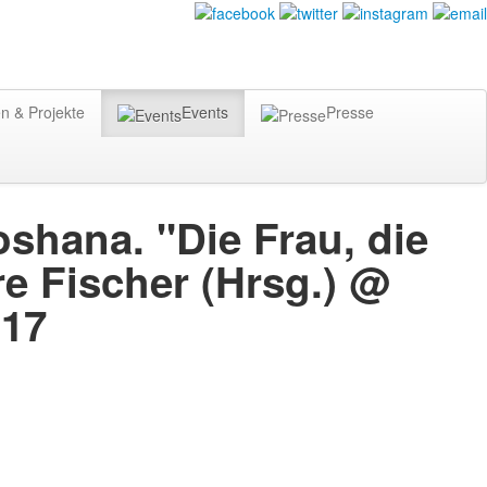
n & Projekte
Events
Presse
hana. "Die Frau, die
e Fischer (Hrsg.) @
017