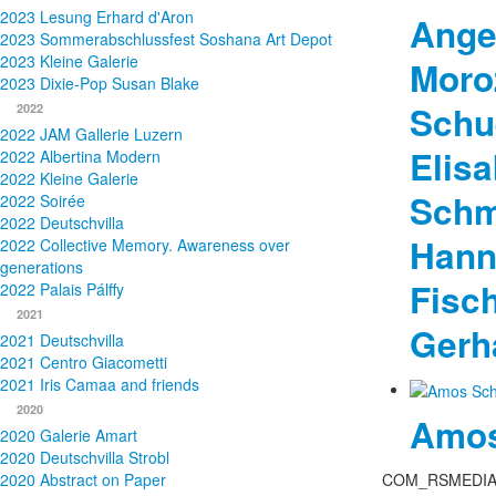
2023 Lesung Erhard d'Aron
Ange
2023 Sommerabschlussfest Soshana Art Depot
2023 Kleine Galerie
Moro
2023 Dixie-Pop Susan Blake
Schue
2022
2022 JAM Gallerie Luzern
Elisa
2022 Albertina Modern
2022 Kleine Galerie
Schm
2022 Soirée
2022 Deutschvilla
Hann
2022 Collective Memory. Awareness over
generations
Fisch
2022 Palais Pálffy
2021
Gerh
2021 Deutschvilla
2021 Centro Giacometti
2021 Iris Camaa and friends
2020
Amos
2020 Galerie Amart
2020 Deutschvilla Strobl
2020 Abstract on Paper
COM_RSMEDIA