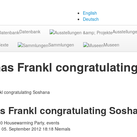
English
Deutsch
Datenbank
Ausstellunge
exte
Sammlungen
Museen
s Frankl congratulatin
 Frankl congratulating Sosh
0 Housewarming Party, events
, 05. September 2012 18:18
Niemals