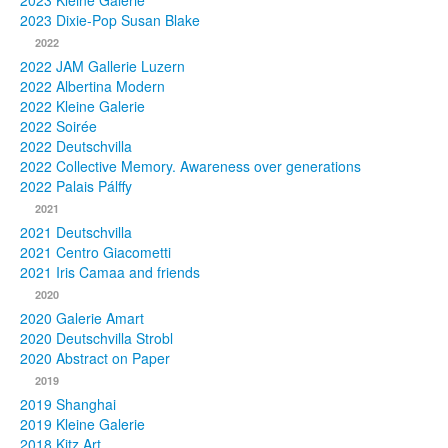
2023 Kleine Galerie
2023 Dixie-Pop Susan Blake
Fotos
2022
2022 JAM Gallerie Luzern
Publikationen
2022 Albertina Modern
2022 Kleine Galerie
Texte
2022 Soirée
2022 Deutschvilla
Sammlungen
2022 Collective Memory. Awareness over generations
2022 Palais Pálffy
Museen
2021
2021 Deutschvilla
2021 Centro Giacometti
2021 Iris Camaa and friends
2020
2020 Galerie Amart
2020 Deutschvilla Strobl
2020 Abstract on Paper
2019
2019 Shanghai
2019 Kleine Galerie
2018 Kitz Art