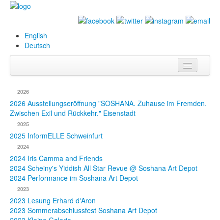
English
Deutsch
Info
2026
Biografie
2026 Ausstellungseröffnung "SOSHANA. Zuhause im Fremden.
Zwischen Exil und Rückkehr." Eisenstadt
Bilder
2025
2025 InformELLE Schweinfurt
Datenbank
2024
2024 Iris Camma and Friends
Ausstellungen
2024 Scheiny's Yiddish All Star Revue @ Soshana Art Depot
& Projekte
2024 Performance im Soshana Art Depot
2023
Events
2023 Lesung Erhard d'Aron
2023 Sommerabschlussfest Soshana Art Depot
Presse