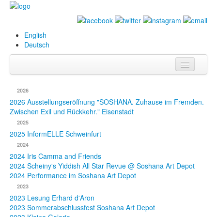
English
Deutsch
Info
2026
Biografie
2026 Ausstellungseröffnung "SOSHANA. Zuhause im Fremden.
Zwischen Exil und Rückkehr." Eisenstadt
Bilder
2025
2025 InformELLE Schweinfurt
Datenbank
2024
2024 Iris Camma and Friends
Ausstellungen
2024 Scheiny's Yiddish All Star Revue @ Soshana Art Depot
& Projekte
2024 Performance im Soshana Art Depot
2023
Events
2023 Lesung Erhard d'Aron
2023 Sommerabschlussfest Soshana Art Depot
Presse