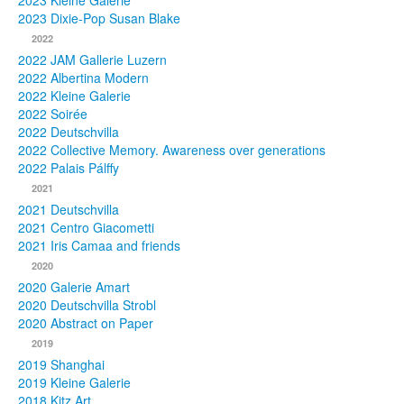
2023 Kleine Galerie
2023 Dixie-Pop Susan Blake
Fotos
2022
2022 JAM Gallerie Luzern
Publikationen
2022 Albertina Modern
2022 Kleine Galerie
Texte
2022 Soirée
2022 Deutschvilla
Sammlungen
2022 Collective Memory. Awareness over generations
2022 Palais Pálffy
Museen
2021
2021 Deutschvilla
2021 Centro Giacometti
2021 Iris Camaa and friends
2020
2020 Galerie Amart
2020 Deutschvilla Strobl
2020 Abstract on Paper
2019
2019 Shanghai
2019 Kleine Galerie
2018 Kitz Art