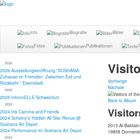
Info
Biografie
Bilder
Fotos
Publikationen
T
Visit
2026
2026 Ausstellungseröffnung "SOSHANA.
Zuhause im Fremden. Zwischen Exil und
Vorherige
Rückkehr." Eisenstadt
Nächste
2025
2025 InformELLE Schweinfurt
Back to Album
2024
Visitor
2024 Iris Camma and Friends
2024 Scheiny's Yiddish All Star Revue @
Soshana Art Depot
2013 Al-Babtain 
2024 Performance im Soshana Art Depot
19858
Donnerst
2023