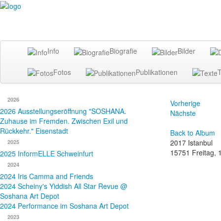
Info
Biografie
Bilder
Fotos
Publikationen
T
2026
Vorherige
2026 Ausstellungseröffnung "SOSHANA.
Nächste
Zuhause im Fremden. Zwischen Exil und
Rückkehr." Eisenstadt
Back to Album
2017 Istanbul
2025
15751
Freitag,
2025 InformELLE Schweinfurt
2024
2024 Iris Camma and Friends
2024 Scheiny's Yiddish All Star Revue @
Soshana Art Depot
2024 Performance im Soshana Art Depot
2023