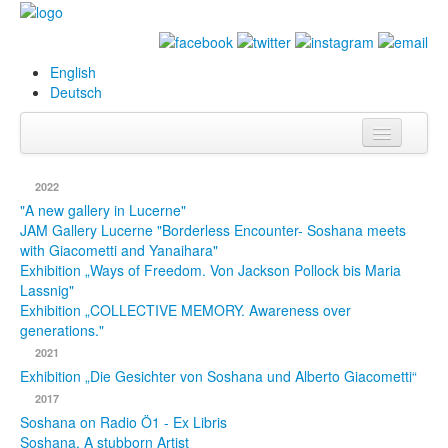
English
Deutsch
Info
2022
Biography
"A new gallery in Lucerne"
JAM Gallery Lucerne "Borderless Encounter- Soshana meets
with Giacometti and Yanaihara"
Paintings
Exhibition „Ways of Freedom. Von Jackson Pollock bis Maria
Lassnig"
Database
Exhibition „COLLECTIVE MEMORY. Awareness over
generations."
Exhibitions &
2021
Projects
Exhibition „Die Gesichter von Soshana und Alberto Giacometti“
Events
2017
Soshana on Radio Ö1 - Ex Libris
Press
Soshana. A stubborn Artist