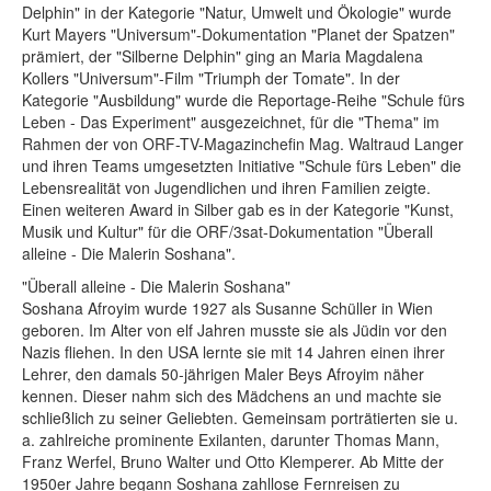
Delphin" in der Kategorie "Natur, Umwelt und Ökologie" wurde
Kurt Mayers "Universum"-Dokumentation "Planet der Spatzen"
prämiert, der "Silberne Delphin" ging an Maria Magdalena
Kollers "Universum"-Film "Triumph der Tomate". In der
Kategorie "Ausbildung" wurde die Reportage-Reihe "Schule fürs
Leben - Das Experiment" ausgezeichnet, für die "Thema" im
Rahmen der von ORF-TV-Magazinchefin Mag. Waltraud Langer
und ihren Teams umgesetzten Initiative "Schule fürs Leben" die
Lebensrealität von Jugendlichen und ihren Familien zeigte.
Einen weiteren Award in Silber gab es in der Kategorie "Kunst,
Musik und Kultur" für die ORF/3sat-Dokumentation "Überall
alleine - Die Malerin Soshana".
"Überall alleine - Die Malerin Soshana"
Soshana Afroyim wurde 1927 als Susanne Schüller in Wien
geboren. Im Alter von elf Jahren musste sie als Jüdin vor den
Nazis fliehen. In den USA lernte sie mit 14 Jahren einen ihrer
Lehrer, den damals 50-jährigen Maler Beys Afroyim näher
kennen. Dieser nahm sich des Mädchens an und machte sie
schließlich zu seiner Geliebten. Gemeinsam porträtierten sie u.
a. zahlreiche prominente Exilanten, darunter Thomas Mann,
Franz Werfel, Bruno Walter und Otto Klemperer. Ab Mitte der
1950er Jahre begann Soshana zahllose Fernreisen zu