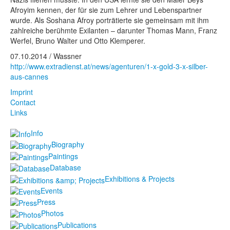
Afroyim kennen, der für sie zum Lehrer und Lebenspartner
wurde. Als Soshana Afroy porträtierte sie gemeinsam mit ihm
zahlreiche berühmte Exilanten – darunter Thomas Mann, Franz
Werfel, Bruno Walter und Otto Klemperer.
07.10.2014 / Wassner
http://www.extradienst.at/news/agenturen/1-x-gold-3-x-silber-
aus-cannes
Imprint
Contact
Links
Info
Biography
Paintings
Database
Exhibitions & Projects
Events
Press
Photos
Publications