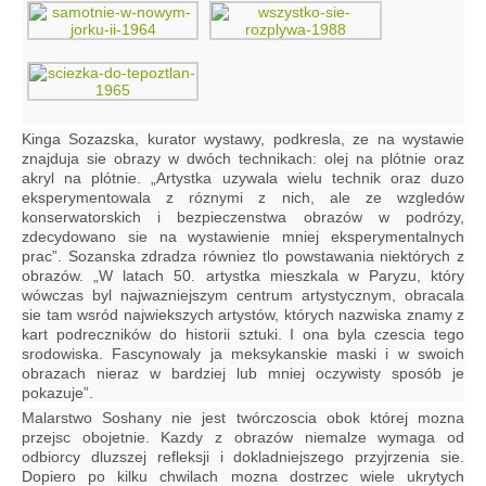
Kinga Sozazska, kurator wystawy, podkresla, ze na wystawie
znajduja sie obrazy w dwóch technikach: olej na plótnie oraz
akryl na plótnie. „Artystka uzywala wielu technik oraz duzo
eksperymentowala z róznymi z nich, ale ze wzgledów
konserwatorskich i bezpieczenstwa obrazów w podrózy,
zdecydowano sie na wystawienie mniej eksperymentalnych
prac”. Sozanska zdradza równiez tlo powstawania niektórych z
obrazów. „W latach 50. artystka mieszkala w Paryzu, który
wówczas byl najwazniejszym centrum artystycznym, obracala
sie tam wsród najwiekszych artystów, których nazwiska znamy z
kart podreczników do historii sztuki. I ona byla czescia tego
srodowiska. Fascynowaly ja meksykanskie maski i w swoich
obrazach nieraz w bardziej lub mniej oczywisty sposób je
pokazuje”.
Malarstwo Soshany nie jest twórczoscia obok której mozna
przejsc obojetnie. Kazdy z obrazów niemalze wymaga od
odbiorcy dluzszej refleksji i dokladniejszego przyjrzenia sie.
Dopiero po kilku chwilach mozna dostrzec wiele ukrytych