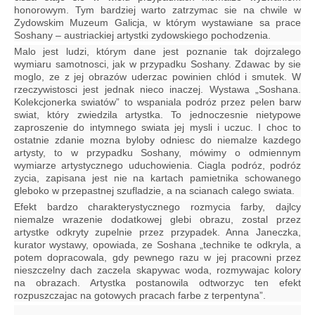
honorowym. Tym bardziej warto zatrzymac sie na chwile w
Zydowskim Muzeum Galicja, w którym wystawiane sa prace
Soshany – austriackiej artystki zydowskiego pochodzenia.
Malo jest ludzi, którym dane jest poznanie tak dojrzalego
wymiaru samotnosci, jak w przypadku Soshany. Zdawac by sie
moglo, ze z jej obrazów uderzac powinien chlód i smutek. W
rzeczywistosci jest jednak nieco inaczej. Wystawa „Soshana.
Kolekcjonerka swiatów” to wspaniala podróz przez pelen barw
swiat, który zwiedzila artystka. To jednoczesnie nietypowe
zaproszenie do intymnego swiata jej mysli i uczuc. I choc to
ostatnie zdanie mozna byloby odniesc do niemalze kazdego
artysty, to w przypadku Soshany, mówimy o odmiennym
wymiarze artystycznego uduchowienia. Ciagla podróz, podróz
zycia, zapisana jest nie na kartach pamietnika schowanego
gleboko w przepastnej szufladzie, a na scianach calego swiata.
Efekt bardzo charakterystycznego rozmycia farby, dajlcy
niemalze wrazenie dodatkowej glebi obrazu, zostal przez
artystke odkryty zupelnie przez przypadek. Anna Janeczka,
kurator wystawy, opowiada, ze Soshana „technike te odkryla, a
potem dopracowala, gdy pewnego razu w jej pracowni przez
nieszczelny dach zaczela skapywac woda, rozmywajac kolory
na obrazach. Artystka postanowila odtworzyc ten efekt
rozpuszczajac na gotowych pracach farbe z terpentyna”.