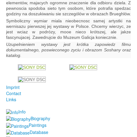
elementów, majacych ogromne znaczenie dla odbioru dziela. Z
pewnoscia spodoba sieto tym osobom, które potrafia spedzac
godziny na doszukiwaniu sie szczególów w obrazach Brueghlów.
Symboliczny wymiar miala nieobecnosc samej artystki na
wernisazu pierwszej jej wystawy w Polsce. Chcemy wierzyc, ze
jest wciaz w podrózy, mooe nieco krótszej, ale jakze
fascynujacej. Zawedrujcie do Muzeum Galicja koniecznie.
Uzupelnieniem wystawy jest krótka zapowiedz filmu
dokumentalnego, poswieconego zyciu i obrazom Soshany oraz
katalog.
Imprint
Contact
Links
Info
Biography
Paintings
Database