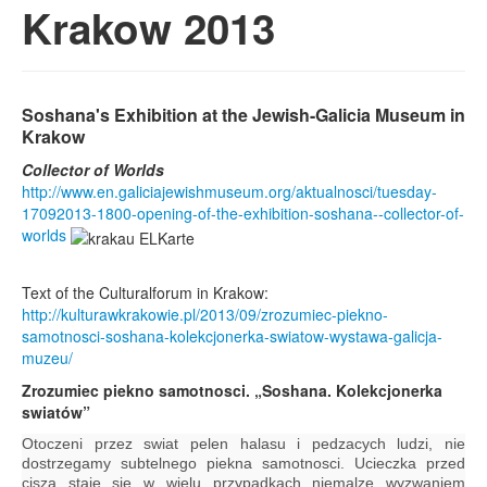
Krakow 2013
Soshana's Exhibition at the Jewish-Galicia Museum in
Krakow
Collector of Worlds
http://www.en.galiciajewishmuseum.org/aktualnosci/tuesday-
17092013-1800-opening-of-the-exhibition-soshana--collector-of-
worlds
Text of the Culturalforum in Krakow:
http://kulturawkrakowie.pl/2013/09/zrozumiec-piekno-
samotnosci-soshana-kolekcjonerka-swiatow-wystawa-galicja-
muzeu/
Zrozumiec piekno samotnosci. „Soshana. Kolekcjonerka
swiatów”
Otoczeni przez swiat pelen halasu i pedzacych ludzi, nie
dostrzegamy subtelnego piekna samotnosci. Ucieczka przed
cisza staje sie w wielu przypadkach niemalze wyzwaniem