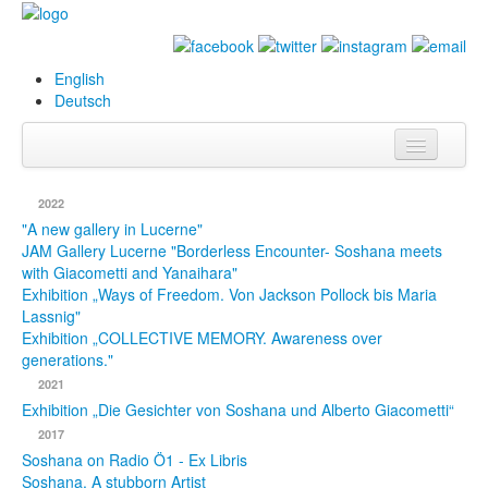
English
Deutsch
Info
2022
Biography
"A new gallery in Lucerne"
JAM Gallery Lucerne "Borderless Encounter- Soshana meets
with Giacometti and Yanaihara"
Paintings
Exhibition „Ways of Freedom. Von Jackson Pollock bis Maria
Lassnig"
Database
Exhibition „COLLECTIVE MEMORY. Awareness over
generations."
Exhibitions &
2021
Projects
Exhibition „Die Gesichter von Soshana und Alberto Giacometti“
Events
2017
Soshana on Radio Ö1 - Ex Libris
Press
Soshana. A stubborn Artist