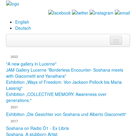
English
Deutsch
Info
2022
Biography
"A new gallery in Lucerne"
JAM Gallery Lucerne "Borderless Encounter- Soshana meets
with Giacometti and Yanaihara"
Paintings
Exhibition „Ways of Freedom. Von Jackson Pollock bis Maria
Lassnig"
Database
Exhibition „COLLECTIVE MEMORY. Awareness over
generations."
Exhibitions &
2021
Projects
Exhibition „Die Gesichter von Soshana und Alberto Giacometti“
Events
2017
Soshana on Radio Ö1 - Ex Libris
Press
Soshana. A stubborn Artist