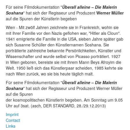
Für seine Filmdokumentation "
Überall alleine – Die Malerin
So­shana
" hat sich der Regisseur und Produzent
Werner Müller
auf die Spuren der Künstlerin begeben
Wien - Mit zwölf Jahren zeichnete sie in Frankreich, wohin sie
mit ihrer Familie vor den Nazis geflohen war, "Hitler als Cloun".
1941 emigrierte die Familie in die USA, sieben Jahre später gab
sich Susanne Schüller den Künstlernamen Soshana. Sie
porträtierte zahlreiche bekannte Persönlichkeiten, Künstler und
Wissenschafter und wurde selbst von Picasso porträtiert. 1927
in Wien ­geboren, bereiste sie mit ihrem Mann Beys Afroyim die
Welt. 1950 ließ sich das Künstlerpaar scheiden, 1985 kehrte sie
nach Wien zurück, wo sie bis heute täglich malt.
Für seine Filmdokumentation "
Überall alleine – Die Malerin
So­shana
" hat sich der Regisseur und Produzent Werner Müller
auf die Spuren
der kosmopolitischen Künstlerin begeben. Am Sonntag um 9.05
Uhr auf 3sat. (asch, DER STANDARD, 28./29.12.2013)
Imprint
Contact
Links