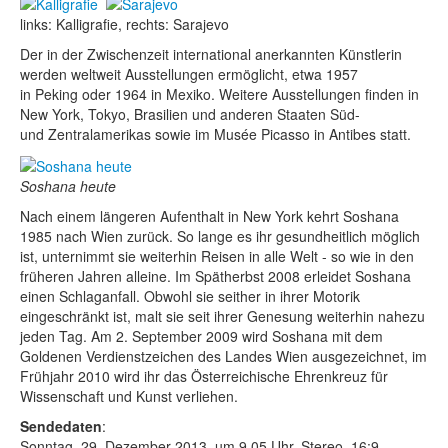
links: Kalligrafie, rechts: Sarajevo
Der in der Zwischenzeit international anerkannten Künstlerin
werden weltweit Ausstellungen ermöglicht, etwa 1957
in Peking oder 1964 in Mexiko. Weitere Ausstellungen finden in
New York, Tokyo, Brasilien und anderen Staaten Süd-
und Zentralamerikas sowie im Musée Picasso in Antibes statt.
Soshana heute
Nach einem längeren Aufenthalt in New York kehrt Soshana
1985 nach Wien zurück. So lange es ihr gesundheitlich möglich
ist, unternimmt sie weiterhin Reisen in alle Welt - so wie in den
früheren Jahren alleine. Im Spätherbst 2008 erleidet Soshana
einen Schlaganfall. Obwohl sie seither in ihrer Motorik
eingeschränkt ist, malt sie seit ihrer Genesung weiterhin nahezu
jeden Tag. Am 2. September 2009 wird Soshana mit dem
Goldenen Verdienstzeichen des Landes Wien ausgezeichnet, im
Frühjahr 2010 wird ihr das Österreichische Ehrenkreuz für
Wissenschaft und Kunst verliehen.
Sendedaten
:
Sonntag, 29. Dezember 2013, um 9.05 Uhr, Stereo, 16:9