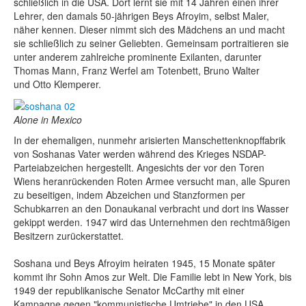
schließlich in die USA. Dort lernt sie mit 14 Jahren einen ihrer
Lehrer, den damals 50-jährigen Beys Afroyim, selbst Maler,
näher kennen. Dieser nimmt sich des Mädchens an und macht
sie schließlich zu seiner Geliebten. Gemeinsam portraitieren sie
unter anderem zahlreiche prominente Exilanten, darunter
Thomas Mann, Franz Werfel am Totenbett, Bruno Walter
und Otto Klemperer.
Alone in Mexico
In der ehemaligen, nunmehr arisierten Manschettenknopffabrik
von Soshanas Vater werden während des Krieges NSDAP-
Parteiabzeichen hergestellt. Angesichts der vor den Toren
Wiens heranrückenden Roten Armee versucht man, alle Spuren
zu beseitigen, indem Abzeichen und Stanzformen per
Schubkarren an den Donaukanal verbracht und dort ins Wasser
gekippt werden. 1947 wird das Unternehmen den rechtmäßigen
Besitzern zurückerstattet.
Soshana und Beys Afroyim heiraten 1945, 15 Monate später
kommt ihr Sohn Amos zur Welt. Die Familie lebt in New York, bis
1949 der republikanische Senator McCarthy mit einer
Kampagne gegen "kommunistische Umtriebe" in den USA